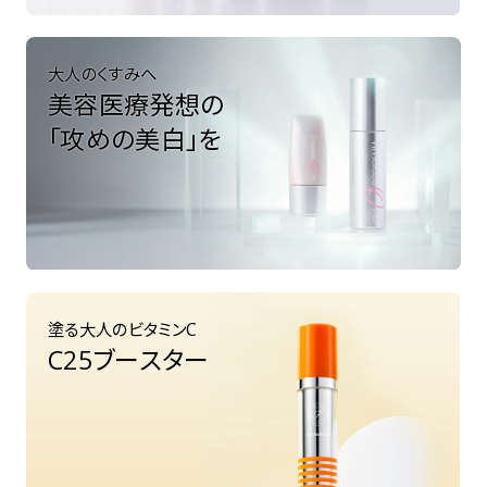
大人のくすみへ
美容医療発想の
「攻めの美白」を
塗る大人のビタミンC
C25ブースター